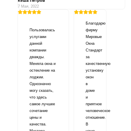
Кеша Петров
7 Мая, 2022
Благодарю
Пользовалась
фирму
услугами
Мировые
данной
Окна
компании
Стандарт
дважды.
за
Меняла окна и
качественную
остекление на
установку
лоджии.
окон
Однозначно
в
могу сказать,
доме
что здесь
и
самое лучшее
приятное
сочетание
человеческое
цены и
отношение.
качества.
В
Мастера
наше