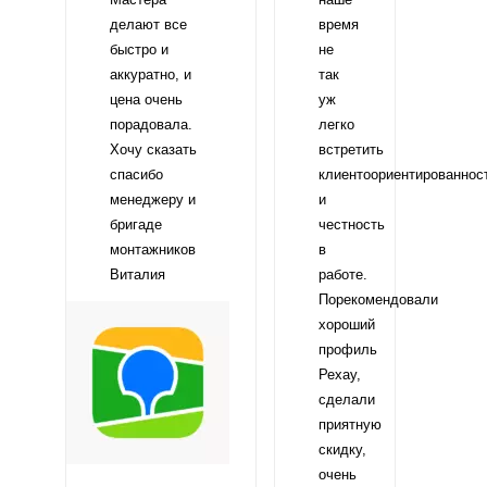
делают все
время
быстро и
не
аккуратно, и
так
цена очень
уж
порадовала.
легко
Хочу сказать
встретить
спасибо
клиентоориентированнос
менеджеру и
и
бригаде
честность
монтажников
в
Виталия
работе.
Порекомендовали
хороший
профиль
Рехау,
сделали
приятную
скидку,
очень