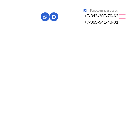
Телефон для связи
+7-343-207-76-63
+7-965-541-49-91
Главная
»
Алюминиевые окна в Екатеринбурге
Алюминиевые окна в
Екатеринбурге
ПВХ окна, двери, балконы, входные группы,
гаражные ворота - рассрочка до 24 месяцев,
гарантия 3 года
На рынке с 2008 года!