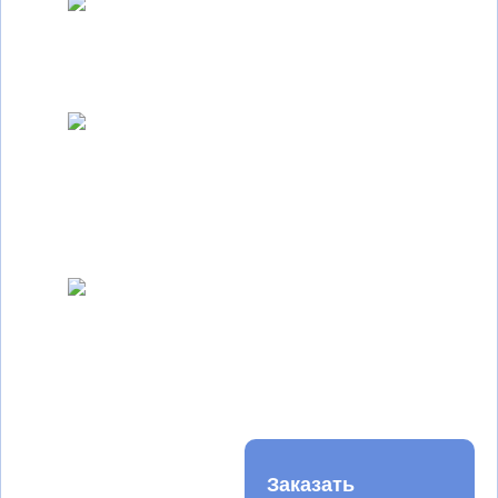
Больше 20 видов профилей
Ведущие производители
Цены на 10-20% ниже рыночных
Заказать