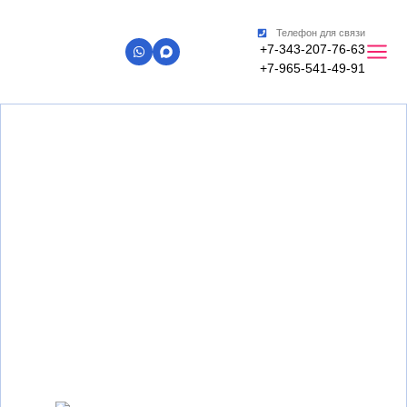
Телефон для связи
+7-343-207-76-63
+7-965-541-49-91
Главная
»
Пластиковые окна (ПВХ) от производителя в
Екатеринбурге - ООО ТПК "ОКНА ЕКАТЕРИНБУРГА"
Заказать, купить пластиковые
окна пвх, цена, недорого от
производителя
рассрочка до 24 месяцев, гарантия 3 года