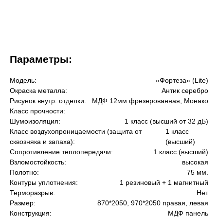
О компании
Акции
Отзывы
Параметры:
Модель:
«Фортеза» (Lite)
Окраска металла:
Антик серебро
Рисунок внутр. отделки:
МДФ 12мм фрезерованная, Монако
Класс прочности:
Шумоизоляция:
1 класс (высший от 32 дБ)
Класс воздухопроницаемости (защита от
1 класс
сквозняка и запаха):
(высший)
Сопротивление теплопередачи:
1 класс (высший)
Взломостойкость:
высокая
Полотно:
75 мм.
Контуры уплотнения:
1 резиновый + 1 магнитный
Терморазрыв:
Нет
Размер:
870*2050, 970*2050 правая, левая
Конструкция:
МДФ панель