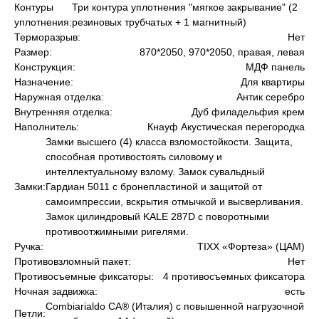
Контуры
Три контура уплотнения "мягкое закрывание" (2
уплотнения:
резиновых трубчатых + 1 магнитный)
Терморазрыв:
Нет
Размер:
870*2050, 970*2050, правая, левая
Конструкция:
МДФ панель
Назначение:
Для квартиры
Наружная отделка:
Антик серебро
Внутренняя отделка:
Дуб филадельфия крем
Наполнитель:
Кнауф Акустическая перегородка
Замки высшего (4) класса взломостойкости. Защита,
способная противостоять силовому и
интеллектуальному взлому. Замок сувальдный
Замки:
Гардиан 5011 с бронепластиной и защитой от
самоимпрессии, вскрытия отмычкой и высверливания.
Замок цилиндровый KALE 287D с поворотными
противоотжимными ригелями.
Ручка:
TIXX «Фортеза» (ЦАМ)
Противовзломный пакет:
Нет
Противосъемные фиксаторы:
4 противосъемных фиксатора
Ночная задвижка:
есть
Сombiarialdo СА® (Италия) с повышенной нагрузочной
Петли: