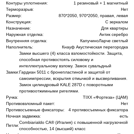
Контуры уплотнения:
1 резиновый + 1 магнитный
Терморазрыв:
Нет
Размер:
870*2050, 970*2050, правая, левая
Конструкция:
С зеркалом
Назначение:
Для квартиры
Наружная отделка:
Антик серебро
Внутренняя отделка:
КапучиноЛарче светлый
Наполнитель:
Кнауф Акустическая перегородка
Замки высшего (4) класса взломостойкости. Защита,
способная противостоять силовому и
интеллектуальному взлому. Замок сувальдный
Замки:
Гардиан 5011 с бронепластиной и защитой от
самоимпрессии, вскрытия отмычкой и высверливания.
Замок цилиндровый KALE 287D с поворотными
противоотжимными ригелями.
Ручка:
TIXX «Фортеза» (ЦАМ)
Противовзломный пакет:
Нет
Противосъемные фиксаторы:
4 противосъемных фиксатора
Ночная задвижка:
есть
Сombiarialdo СА® (Италия) с повышенной нагрузочной
Петли:
способностью, 14 (высший) класс