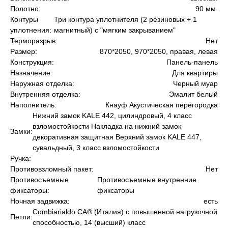
Полотно:
90 мм.
Контуры
Три контура уплотнителя (2 резиновых + 1
Окна
уплотнения:
магнитный) с "мягким закрыванием"
Терморазрыв:
Нет
Размер:
870*2050, 970*2050, правая, левая
Двери
Конструкция:
Панель-панель
Назначение:
Для квартиры
Остекление
Наружная отделка:
Черный муар
Внутренняя отделка:
Эмалит белый
Гаражные ворота
Наполнитель:
Кнауф Акустическая перегородка
Нижний замок KALE 442, цилиндровый, 4 класс
Услуги
взломостойкости Накладка на нижний замок
Замки:
декоративная защитная Верхний замок KALE 447,
сувальдный, 3 класс взломостойкости
О компании
Ручка:
Противовзломный пакет:
Нет
Акции
Противосъемные
Противосъемные внутренние
фиксаторы:
фиксаторы
Отзывы
Ночная задвижка:
есть
Сombiarialdo СА® (Италия) с повышенной нагрузочной
Петли:
способностью, 14 (высший) класс