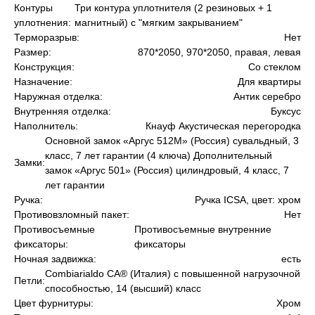
Контуры
Три контура уплотнителя (2 резиновых + 1
уплотнения:
магнитный) с "мягким закрыванием"
Окна
Терморазрыв:
Нет
Размер:
870*2050, 970*2050, правая, левая
Двери
Конструкция:
Со стеклом
Назначение:
Для квартиры
Остекление
Наружная отделка:
Антик серебро
Внутренняя отделка:
Буксус
Наполнитель:
Кнауф Акустическая перегородка
Гаражные ворота
Основной замок «Аргус 512М» (Россия) сувальдный, 3
класс, 7 лет гарантии (4 ключа) Дополнительный
Услуги
Замки:
замок «Аргус 501» (Россия) цилиндровый, 4 класс, 7
лет гарантии
О компании
Ручка:
Ручка ICSA, цвет: хром
Противовзломный пакет:
Нет
Акции
Противосъемные
Противосъемные внутренние
фиксаторы:
фиксаторы
Ночная задвижка:
есть
Отзывы
Сombiarialdo СА® (Италия) с повышенной нагрузочной
Петли:
способностью, 14 (высший) класс
Цвет фурнитуры:
Хром