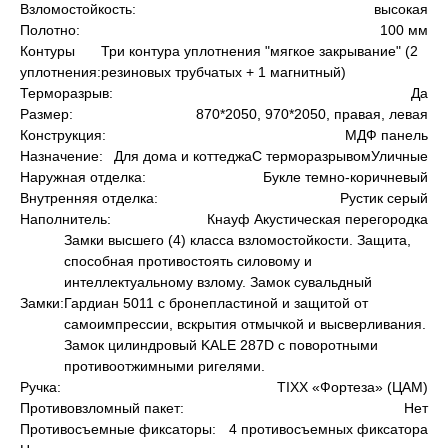
Взломостойкость:
высокая
Полотно:
100 мм
Контуры
Три контура уплотнения "мягкое закрывание" (2
уплотнения:
резиновых трубчатых + 1 магнитный)
Терморазрыв:
Да
Размер:
870*2050, 970*2050, правая, левая
Конструкция:
МДФ панель
Назначение:
Для дома и коттеджаС терморазрывомУличные
Наружная отделка:
Букле темно-коричневый
Внутренняя отделка:
Рустик серый
Наполнитель:
Кнауф Акустическая перегородка
Замки высшего (4) класса взломостойкости. Защита,
способная противостоять силовому и
интеллектуальному взлому. Замок сувальдный
Замки:
Гардиан 5011 с бронепластиной и защитой от
самоимпрессии, вскрытия отмычкой и высверливания.
Замок цилиндровый KALE 287D с поворотными
противоотжимными ригелями.
Ручка:
TIXX «Фортеза» (ЦАМ)
Противовзломный пакет:
Нет
Противосъемные фиксаторы:
4 противосъемных фиксатора