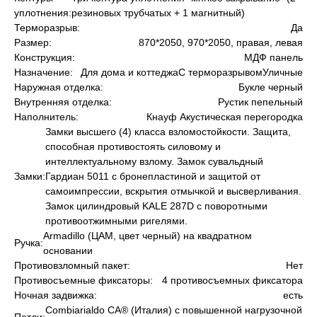
уплотнения:
резиновых трубчатых + 1 магнитный)
Терморазрыв:
Да
Размер:
870*2050, 970*2050, правая, левая
Конструкция:
МДФ панель
Назначение:
Для дома и коттеджаС терморазрывомУличные
Наружная отделка:
Букле черный
Внутренняя отделка:
Рустик пепельный
Наполнитель:
Кнауф Акустическая перегородка
Замки высшего (4) класса взломостойкости. Защита,
способная противостоять силовому и
интеллектуальному взлому. Замок сувальдный
Замки:
Гардиан 5011 с бронепластиной и защитой от
самоимпрессии, вскрытия отмычкой и высверливания.
Замок цилиндровый KALE 287D с поворотными
противоотжимными ригелями.
Armadillo (ЦАМ, цвет черный) на квадратном
Ручка:
основании
Противовзломный пакет:
Нет
Противосъемные фиксаторы:
4 противосъемных фиксатора
Ночная задвижка:
есть
Сombiarialdo СА® (Италия) с повышенной нагрузочной