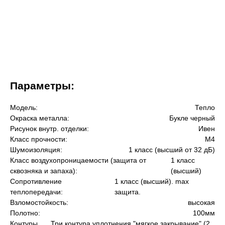
Параметры:
Модель:
Тепло
Окраска металла:
Букле черный
Рисунок внутр. отделки:
Ивен
Класс прочности:
М4
Шумоизоляция:
1 класс (высший от 32 дБ)
Класс воздухопроницаемости (защита от
1 класс
сквозняка и запаха):
(высший)
Сопротивление
1 класс (высший). max
теплопередачи:
защита.
Взломостойкость:
высокая
Полотно:
100мм
Контуры
Три контура уплотнения "мягкое закрывание" (2