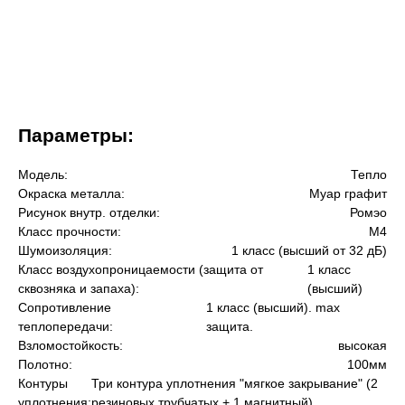
Параметры:
Модель:
Тепло
Окраска металла:
Муар графит
Рисунок внутр. отделки:
Ромэо
Класс прочности:
М4
Шумоизоляция:
1 класс (высший от 32 дБ)
Класс воздухопроницаемости (защита от
1 класс
сквозняка и запаха):
(высший)
Сопротивление
1 класс (высший). max
теплопередачи:
защита.
Взломостойкость:
высокая
Полотно:
100мм
Контуры
Три контура уплотнения "мягкое закрывание" (2
уплотнения:
резиновых трубчатых + 1 магнитный)