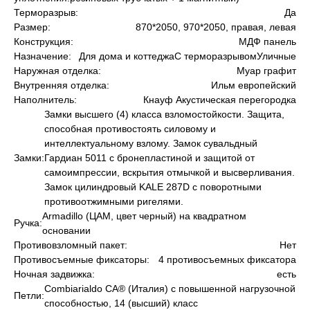
Терморазрыв:
Да
Размер:
870*2050, 970*2050, правая, левая
Конструкция:
МДФ панель
Назначение:
Для дома и коттеджаС терморазрывомУличные
Наружная отделка:
Муар графит
Внутренняя отделка:
Ильм европейский
Наполнитель:
Кнауф Акустическая перегородка
Замки высшего (4) класса взломостойкости. Защита,
способная противостоять силовому и
интеллектуальному взлому. Замок сувальдный
Замки:
Гардиан 5011 с бронепластиной и защитой от
самоимпрессии, вскрытия отмычкой и высверливания.
Замок цилиндровый KALE 287D с поворотными
противоотжимными ригелями.
Armadillo (ЦАМ, цвет черный) на квадратном
Ручка:
основании
Противовзломный пакет:
Нет
Противосъемные фиксаторы:
4 противосъемных фиксатора
Ночная задвижка:
есть
Сombiarialdo СА® (Италия) с повышенной нагрузочной
Петли:
способностью, 14 (высший) класс