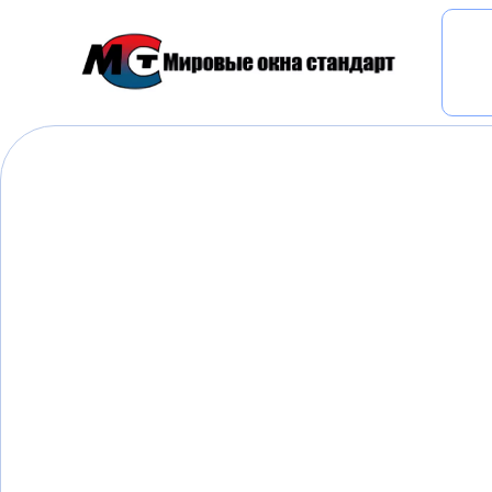
Главная
»
Купить пластиковые окна Rehau (Рехау
Купить пластиков
Rehau (Рехау) в