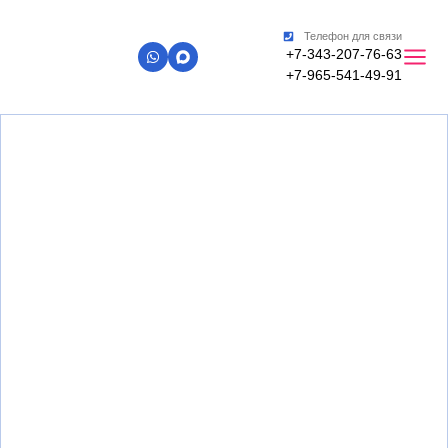
Телефон для связи
+7-343-207-76-63
+7-965-541-49-91
Главная
»
Сейф-двери в Екатеринбурге - ООО ТПК
"МИРОВЫЕ СТАНДАРТЫ"
Купить сейф двери в
Екатеринбурге, цены с
установкой
рассрочка до 6 месяцев, гарантия 5 глет
На рынке с 2008 года!