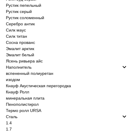
Рустик пепельный
Рустик серый
Рустик соломенный
Серебро антик
Силк маус
Силк титан
Сосна прованс
Эмалит арктик
Эмалит белый
Ясень ривьера айс
Наполнитель
вспененный полиуретан
изодом
Окна
Кнауф Акустическая перегородка
Кнауф Ролл
Двери
минеральная плита
Пенополистирол
Термо ролл URSA
Остекление
Сталь
1.4
Гаражные ворота
1.7